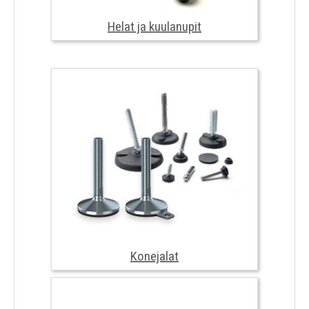
Helat ja kuulanupit
Tikkaat ja telineet
Konejalat
Tärinäneristimet