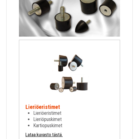
Kuljetuspyörät
Nokkakärryt
Lieriöeristimet
Lieriöeristimet
Lieriöpuskimet
Kartiopuskimet
Lataa kuvasto tästä.