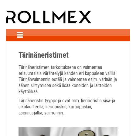
Etusivu
Tärinäneristimet
Tuotteet
Tärinäneristimen tarkoituksena on vaimentaa
erisuuntaisia värähtelyjä kahden eri kappaleen välillä.
Yhteydenotto
Tärinänvaimennin estää ja vaimentaa esim. värinän ja
äänen siirtymisen sekä lisää koneiden ja laitteiden
Yhteystiedot
käyttöikää.
Tärinäneristin tyyppejä ovat mm. lieriöeristin sisä-ja
ulkokierteellä, lieriöpuskin, kartiopuskin,
asennusjalka, vaimennin.