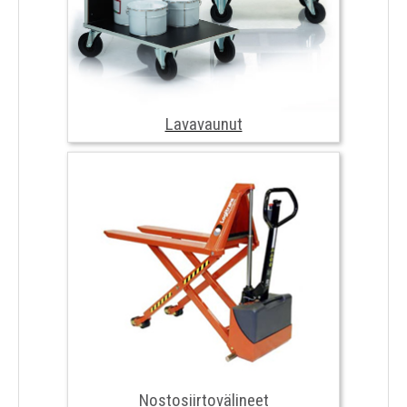
Helat ja kuulanupit
Lavavaunut
Konejalat
Nostosiirtovälineet