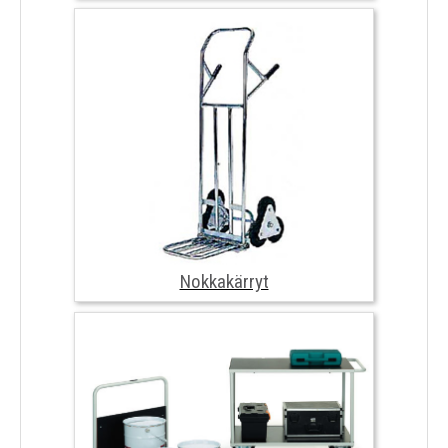
Nostosiirtovälineet
Nokkakärryt
Nostopöydät